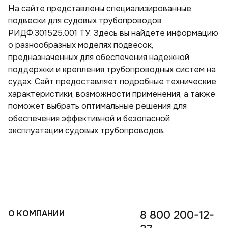
На сайте представлены специализированные
Тройники стальные с шаровым краном воздушника ППУ
Скорлупа пенополиуретановая в оцинкованном кожухе
Скорлупа пенополиуретановая с покрытием армофол-армиро­ванной алюминиевой фольгой
Скорлупа пенополиуретановая с покрытием крафт-бумагой
Скорлупа пенополиуретановая с покрытием пергамин
Скорлупа пенополиуретановая с покрытием стеклопластиком
Скорлупа пенополиуретановая с покрытием фольгой
подвески для судовых трубопроводов
Тройники стальные ППУ
РИДФ.301525.001 ТУ. Здесь вы найдете информацию
Тройники ППУ в оцинкованной оболочке с шаровым краном воздушника
Тройники ППУ в полиэтиленовой оболочке с шаровым краном воздушника
о разнообразных моделях подвесок,
Переходы ППУ
Тройники ППУ в полиэтиленовой оболочке
предназначенных для обеспечения надежной
Отводы стальные ППУ
Переходы ППУ в полиэтиленовой оболочке
поддержки и крепления трубопроводных систем на
судах. Сайт предоставляет подробные технические
характеристики, возможности применения, а также
поможет выбрать оптимальные решения для
обеспечения эффективной и безопасной
эксплуатации судовых трубопроводов.
О КОМПАНИИ
8 800 200-12-