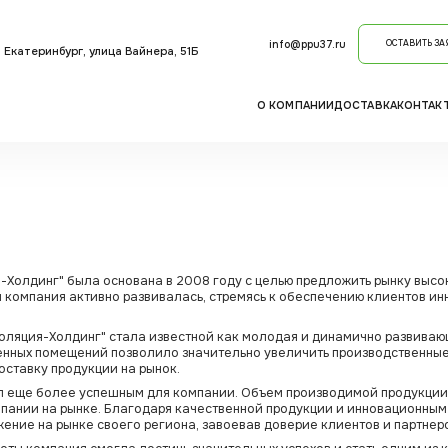
info@ppu37.ru
ОСТАВИТЬ ЗА
. Екатеринбург, улица Вайнера, 51Б
О КОМПАНИИ
ДОСТАВКА
КОНТАК
Холдинг" была основана в 2008 году с целью предложить рынку высок
ы компания активно развивалась, стремясь к обеспечению клиентов 
золяция-Холдинг" стала известной как молодая и динамично развиваю
енных помещений позволило значительно увеличить производственны
оставку продукции на рынок.
л еще более успешным для компании. Объем производимой продукции 
мпании на рынке. Благодаря качественной продукции и инновационны
ние на рынке своего региона, завоевав доверие клиентов и партнер