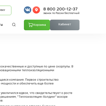
8 800 200-12-37
ЯВКУ
звонок по России бесплатный
Кабинет
Корзина
ТЫ
окачественные и доступные по цене скорлупы. В
инновационными теплоизоляционными
щаяся компания. Первое строительство
е мощности и обеспечить еще более
увеличился вдвое, что свидетельствует о росте
м решениям, "Теплоизоляция-Холдинг" вскоре
ов.