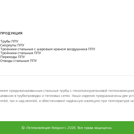
ПРОДУКЦИЯ
Трубы ППУ
Скорлупы ППУ
Тройники стальные с шаровым краном воздушника ППУ
Тройники стальные ППУ
Переходы ППУ
Отводы стальные ППУ
ляем предизолированные стальные трубы с пенополиуретановой теплоизоляцие
ьзования в трубопроводах и тепловых сетях. Наши изделия предназначены для ус
емлёй, так и над землёй, и обеспечивают надёжную изоляцию при температуре н
© «Теплоизоляция-Холдинг», 2026. Все права защищены.