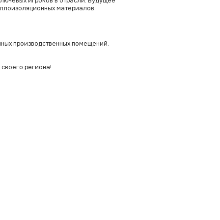
ключевых игроков в отрасли. Будущее
еплоизоляционных материалов.
нных производственных помещений.
 своего региона!