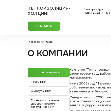
ТЕПЛОИЗОЛЯЦИЯ-
Екатеринбург
ХОЛДИНГ
Пункт выдачи ТК: г
КАТАЛОГ
Главная
О компании
О КОМПАНИИ
Компания "Теплоизоляция-
ВЕСЬ КАТАЛОГ
своем первом году работ
материалами.
Трубы ППУ
Уже в 2009 году "Теплои
собственных производств
Скорлупы ППУ
качественную и быструю п
Следующий год, 2010, ста
Тройники стальные с
и укреплении позиций ко
шаровым краном
заняла лидирующее положе
воздушника ППУ