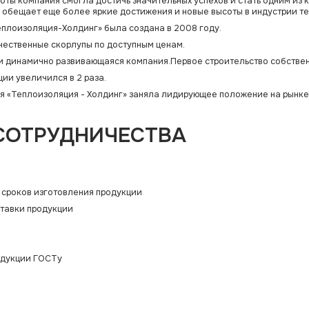
боты компания смогла достичь значительных успехов и стать одним из 
 обещает еще более яркие достижения и новые высоты в индустрии т
Теплоизоляция-Холдинг» была создана в 2008 году.
ественные скорлупы по доступным ценам.
я и динамично развивающаяся компания.Первое строительство собстве
ции увеличился в 2 раза.
я «Теплоизоляция - Холдинг» заняла лидирующее положение на рынке
СОТРУДНИЧЕСТВА
 сроков изготовления продукции
ставки продукции
а
одукции ГОСТу