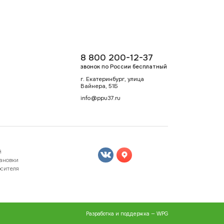
8 800 200-12-37
звонок по России бесплатный
г. Екатеринбург, улица
Вайнера, 51Б
info@ppu37.ru
й
тановки
осителя
Разработка и поддержка — WPG