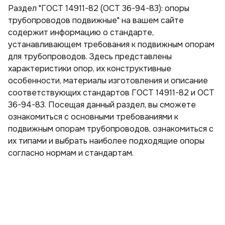
Раздел "ГОСТ 14911-82 (ОСТ 36-94-83): опоры
Тройники стальные с шаровым краном воздушника ППУ
Скорлупа пенополиуретановая в оцинкованном кожухе
Скорлупа пенополиуретановая с покрытием армофол-армиро­ванной алюминиевой фольгой
Скорлупа пенополиуретановая с покрытием крафт-бумагой
Скорлупа пенополиуретановая с покрытием пергамин
Скорлупа пенополиуретановая с покрытием стеклопластиком
Скорлупа пенополиуретановая с покрытием фольгой
трубопроводов подвижные" на вашем сайте
Тройники стальные ППУ
содержит информацию о стандарте,
Тройники ППУ в оцинкованной оболочке с шаровым краном воздушника
Тройники ППУ в полиэтиленовой оболочке с шаровым краном воздушника
устанавливающем требования к подвижным опорам
Переходы ППУ
Тройники ППУ в полиэтиленовой оболочке
для трубопроводов. Здесь представлены
Отводы стальные ППУ
Переходы ППУ в полиэтиленовой оболочке
характеристики опор, их конструктивные
особенности, материалы изготовления и описание
соответствующих стандартов ГОСТ 14911-82 и ОСТ
36-94-83. Посещая данный раздел, вы сможете
ознакомиться с основными требованиями к
подвижным опорам трубопроводов, ознакомиться с
их типами и выбрать наиболее подходящие опоры
согласно нормам и стандартам.