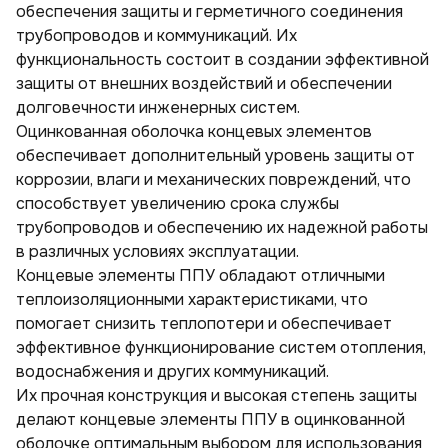
обеспечения защиты и герметичного соединения
Тройники ППУ в оцинкованной оболочке с шаровым краном воздушника
Тройники ППУ в полиэтиленовой оболочке с шаровым краном воздушника
трубопроводов и коммуникаций. Их
Переходы ППУ
Тройники ППУ в полиэтиленовой оболочке
функциональность состоит в создании эффективной
Отводы стальные ППУ
Переходы ППУ в полиэтиленовой оболочке
защиты от внешних воздействий и обеспечении
долговечности инженерных систем.
Оцинкованная оболочка концевых элементов
обеспечивает дополнительный уровень защиты от
коррозии, влаги и механических повреждений, что
способствует увеличению срока службы
трубопроводов и обеспечению их надежной работы
в различных условиях эксплуатации.
Концевые элементы ППУ обладают отличными
теплоизоляционными характеристиками, что
помогает снизить теплопотери и обеспечивает
эффективное функционирование систем отопления,
водоснабжения и других коммуникаций.
Их прочная конструкция и высокая степень защиты
делают концевые элементы ППУ в оцинкованной
оболочке оптимальным выбором для использования