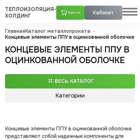
ТЕПЛОИЗОЛЯЦИЯ-
Кабинет
Корзина
ХОЛДИНГ
Главная
Каталог металлопроката
Концевые элементы ППУ в оцинкованной оболочке
КОНЦЕВЫЕ ЭЛЕМЕНТЫ ППУ В
ОЦИНКОВАННОЙ ОБОЛОЧКЕ
ВЕСЬ КАТАЛОГ
Категории
Трубы ППУ
Скорлупы ППУ
Концевые элементы ППУ в оцинкованной оболочке
Тройники стальные с шаровым краном воздушника ППУ
Скорлупа пенополиуретановая в оцинкованном кожухе
Скорлупа пенополиуретановая с покрытием армофол-армиро­ванной алюминиевой фольгой
Скорлупа пенополиуретановая с покрытием крафт-бумагой
Скорлупа пенополиуретановая с покрытием пергамин
Скорлупа пенополиуретановая с покрытием стеклопластиком
Скорлупа пенополиуретановая с покрытием фольгой
представляют собой надежные компоненты для
Тройники стальные ППУ