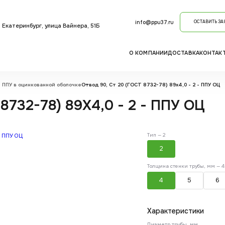
info@ppu37.ru
ОСТАВИТЬ ЗА
. Екатеринбург, улица Вайнера, 51Б
О КОМПАНИИ
ДОСТАВКА
КОНТАК
 ППУ в оцинкованной оболочке
Отвод 90, Ст 20 (ГОСТ 8732-78) 89x4,0 - 2 - ППУ ОЦ
8732-78) 89X4,0 - 2 - ППУ ОЦ
Тип —
2
2
Толщина стенки трубы, мм —
4
4
5
6
Характеристики
Диаметр трубы, мм