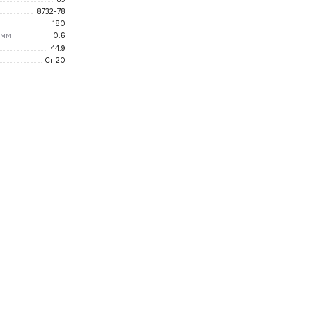
8732-78
180
 мм
0.6
44.9
Ст 20