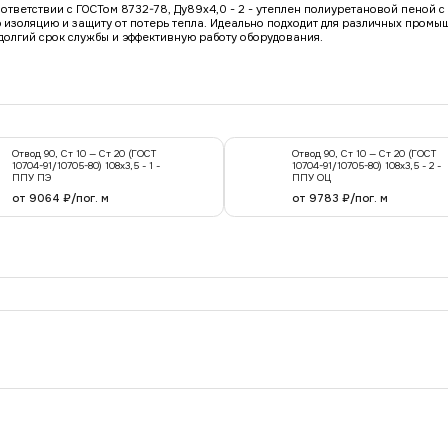
оответствии с ГОСТом 8732-78, Ду89x4,0 - 2 - утеплен полиуретановой пеной 
изоляцию и защиту от потерь тепла. Идеально подходит для различных промы
долгий срок службы и эффективную работу оборудования.
Отвод 90, Ст 10 — Ст 20 (ГОСТ
Отвод 90, Ст 10 — Ст 20 (ГОСТ
10704-91/10705-80) 108x3,5 - 1 -
10704-91/10705-80) 108x3,5 - 2 -
ППУ ПЭ
ППУ ОЦ
от 9064 ₽/пог. м
от 9783 ₽/пог. м